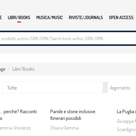
E
LIBRI/BOOKS
MUSICA/MUSIC
RIVISTE/JOURNALS
OPEN ACCESS
age
Libri/Books
Tutte
Argomento
... perché? Racconti
Parole e storie inclusive.
La Puglia i
co
Itinerari possibili
Giuseppe 
 Gemma
,
Vincenzo
Chiara Gemma
Scardigno