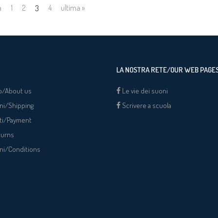
a
1
2
(current)
4
ultima »
3
LA NOSTRA RETE/OUR WEB PAGE
o/About us
Le vie dei suoni
ni/Shipping
Scrivere a scuola
ti/Payment
turns
ni/Conditions