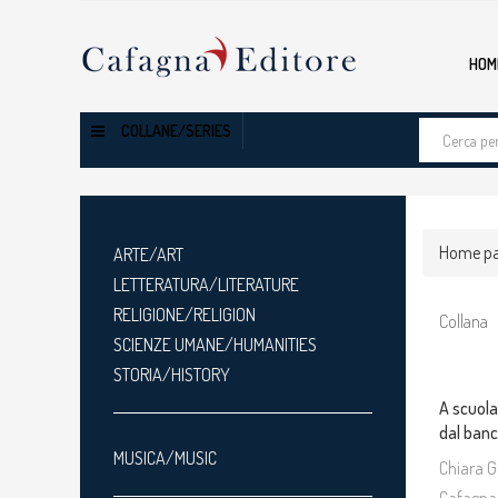
HOM
Cerca
COLLANE/SERIES
tra
i
prodotti
Home p
ARTE/ART
LETTERATURA/LITERATURE
RELIGIONE/RELIGION
Collana
SCIENZE UMANE/HUMANITIES
STORIA/HISTORY
A scuola
dal ban
MUSICA/MUSIC
Chiara