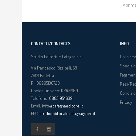
« prim
CONTATTI/CONTACTS
INFO
Studio Editoriale Cafagna s.r.l.
Chi siam
Spedizio
Via Francesco Rizzitelli, 58
Pagamen
76121
Barletta
P.I. 06995130728
Resi/Re
Codice univoco: KRRH6B9
Condizio
Telefono:
0883.954639
Privacy
Email:
info@cafagnaeditore.it
PEC:
studioeditorialecafagna@pec.it