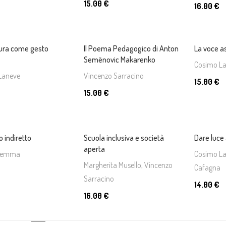
15.00 €
16.00 €
tura come gesto
Il Poema Pedagogico di Anton
La voce as
Semënovic Makarenko
Cosimo L
Laneve
Vincenzo Sarracino
15.00 €
15.00 €
io indiretto
Scuola inclusiva e società
Dare luce 
aperta
 Gemma
Cosimo L
Margherita Musello
,
Vincenzo
Cafagna
Sarracino
14.00 €
16.00 €