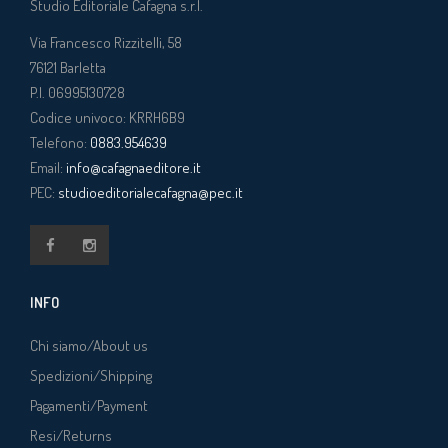
Studio Editoriale Cafagna s.r.l.
Via Francesco Rizzitelli, 58
76121
Barletta
P.I. 06995130728
Codice univoco: KRRH6B9
Telefono:
0883.954639
Email:
info@cafagnaeditore.it
PEC:
studioeditorialecafagna@pec.it
INFO
Chi siamo/About us
Spedizioni/Shipping
Pagamenti/Payment
Resi/Returns