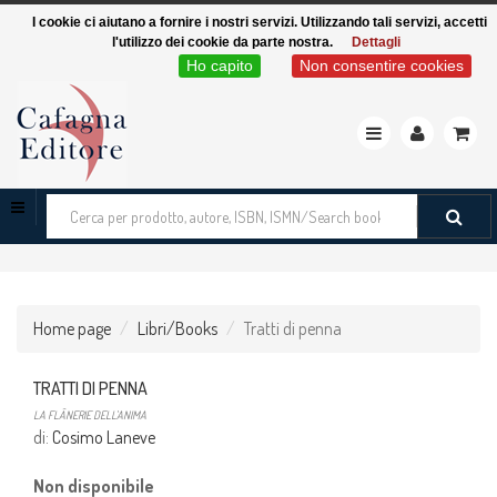
I cookie ci aiutano a fornire i nostri servizi. Utilizzando tali servizi, accetti
l'utilizzo dei cookie da parte nostra.
Dettagli
Ho capito
Non consentire cookies
Toggle
navigation
Cerca
tra
i
prodotti
Home page
Libri/Books
Tratti di penna
TRATTI DI PENNA
LA FLÂNERIE DELL'ANIMA
di:
Cosimo Laneve
Non disponibile