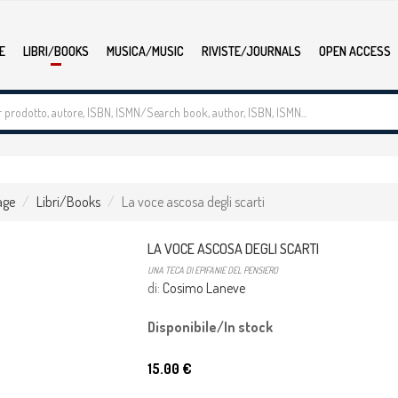
E
LIBRI/BOOKS
MUSICA/MUSIC
RIVISTE/JOURNALS
OPEN ACCESS
age
Libri/Books
La voce ascosa degli scarti
LA VOCE ASCOSA DEGLI SCARTI
UNA TECA DI EPIFANIE DEL PENSIERO
di:
Cosimo Laneve
Disponibile/In stock
15.00 €