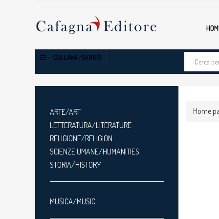
HOM
Cerca
COLLANE/SERIES
tra
i
prodotti
Home p
ARTE/ART
LETTERATURA/LITERATURE
RELIGIONE/RELIGION
SCIENZE UMANE/HUMANITIES
STORIA/HISTORY
MUSICA/MUSIC