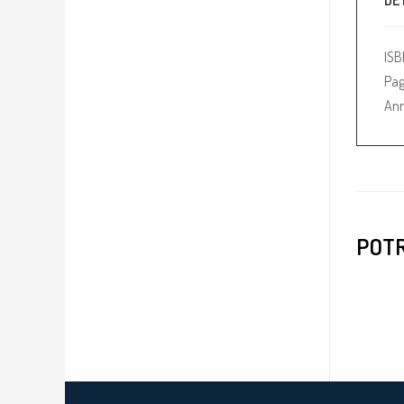
DE
IS
Pag
Ann
POTR