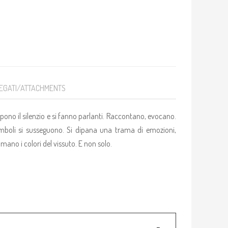
EGATI/ATTACHMENTS
mpono il silenzio e si fanno parlanti. Raccontano, evocano.
mboli si susseguono. Si dipana una trama di emozioni,
lmano i colori del vissuto. E non solo.