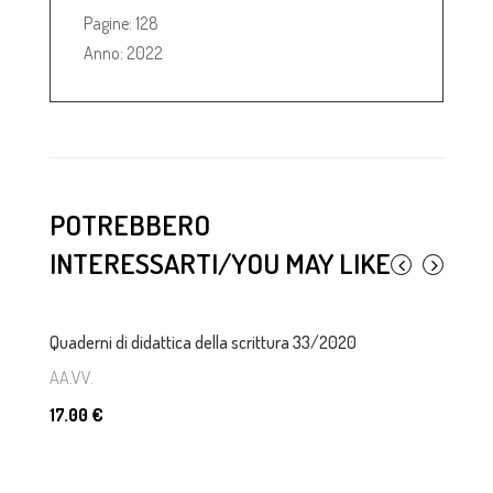
Pagine: 128
Anno: 2022
POTREBBERO
INTERESSARTI/YOU MAY LIKE
Quaderni di didattica della scrittura 33/2020
Qu
AA.VV.
AA
17.00 €
17