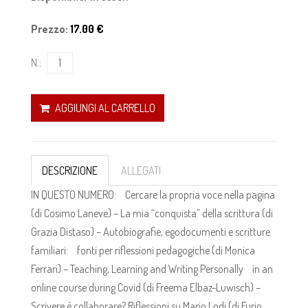
Prezzo:
17.00 €
N.:
AGGIUNGI AL CARRELLO
DESCRIZIONE
ALLEGATI
IN QUESTO NUMERO: Cercare la propria voce nella pagina
(di Cosimo Laneve) – La mia “conquista” della scrittura (di
Grazia Distaso) – Autobiografie, egodocumenti e scritture
familiari: fonti per riflessioni pedagogiche (di Monica
Ferrari) – Teaching, Learning and Writing Personally in an
online course during Covid (di Freema Elbaz-Luwisch) –
Scrivere è collaborare? Riflessioni su Mario Lodi (di Furio