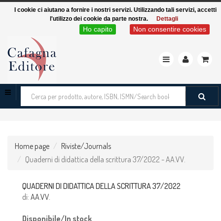
I cookie ci aiutano a fornire i nostri servizi. Utilizzando tali servizi, accetti
l'utilizzo dei cookie da parte nostra.
Dettagli
Ho capito
Non consentire cookies
Toggle
navigation
Cerca
tra
i
prodotti
Home page
Riviste/Journals
Quaderni di didattica della scrittura 37/2022 - AA.VV.
QUADERNI DI DIDATTICA DELLA SCRITTURA 37/2022
di:
AA.VV.
Disponibile/In stock