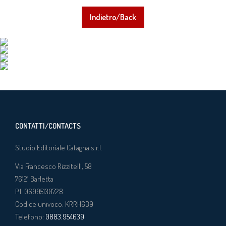
Indietro/Back
CONTATTI/CONTACTS
Studio Editoriale Cafagna s.r.l.
Via Francesco Rizzitelli, 58
76121
Barletta
P.I. 06995130728
Codice univoco: KRRH6B9
Telefono:
0883.954639