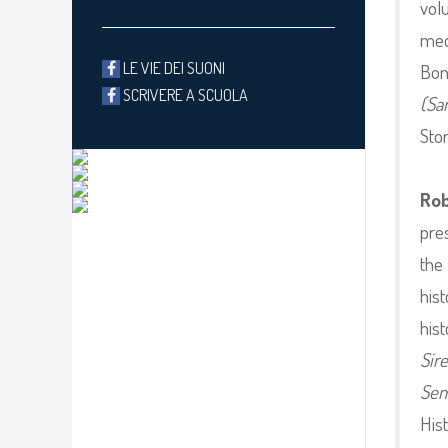
volu
med
LE VIE DEI SUONI
Bon
SCRIVERE A SCUOLA
(Sa
Stor
Rob
pres
the
his
his
Sir
Sem
Hist