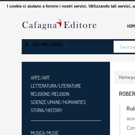
I cookie ci aiutano a fornire i nostri servizi. Utilizzando tali servizi, 
HOM
Cerca
COLLANE/SERIES
tra
i
prodotti
Home p
ARTE/ART
LETTERATURA/LITERATURE
ROBER
RELIGIONE/RELIGION
SCIENZE UMANE/HUMANITIES
Rob
STORIA/HISTORY
assu
Com
MUSICA/MUSIC