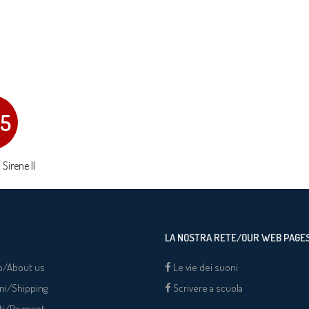
15
 Sirene II
LA NOSTRA RETE/OUR WEB PAGE
o/About us
Le vie dei suoni
ni/Shipping
Scrivere a scuola
ti/Payment