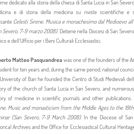
me dedicato alla storia della chiesa di Santa Lucia in San Severo, 
icina e di storia della medicina su riviste scientifiche e
sante
Celesti Sirene. Musica e monachesimo dal Medioevo all’O
n Severo, 7-9 marzo 2008)
. Detiene nella Diocesi di San Severo
ico e dell’Ufficio per i Beni Culturali Ecclesiastici.
erto Matteo Pasquandrea
was one of the founders of the A
ident for ten years and, during the same period, national counci
 University of Bari he founded the Centro di Studi Medievali de
tory of the church of Santa Lucia in San Severo, and numerous 
tory of medicine in scientific journals and other publicatio
ene. Music and monasticism from the Middle Ages to the 19th
inar (San Severo, 7-9 March 2008)
. In the Diocese of Sa
orical Archives and the Office for Ecclesiastical Cultural Heritag