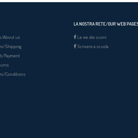
LA NOSTRA RETE/OUR WEB PAGE
o/About us
Le vie dei suoni
ni/Shipping
Scrivere a scuola
ti/Payment
turns
ni/Conditions