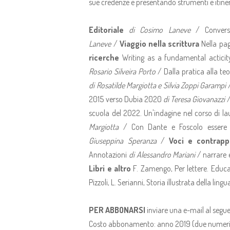
sue credenze e presentando strumenti e itiner
Editoriale
di Cosimo Laneve
/ Conver
Laneve
/
Viaggio nella scrittura
Nella pa
ricerche
Writing as a fundamental actici
Rosario Silveira Porto
/ Dalla pratica alla teor
di Rosatilde Margiotta e Silvia Zoppi Garampi
/
2015 verso Dubia 2020
di Teresa Giovanazzi
scuola del 2022. Un'indagine nel corso di l
Margiotta
/ Con Dante e Foscolo essere di
Giuseppina Speranza
/
Voci e contrap
Annotazioni
di Alessandro Mariani
/ narrare e
Libri e altro
F. Zamengo, Per lettere. Educa
Pizzoli, L. Serianni, Storia illustrata della ling
PER ABBONARSI
inviare una e-mail al segue
Costo abbonamento: anno 2019 (due numeri): pe