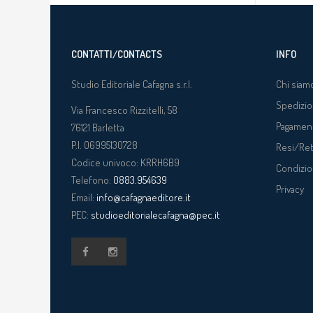
CONTATTI/CONTACTS
INFO
Studio Editoriale Cafagna s.r.l.
Chi siam
Spedizio
Via Francesco Rizzitelli, 58
Pagamen
76121
Barletta
P.I. 06995130728
Resi/Re
Codice univoco: KRRH6B9
Condizio
Telefono:
0883.954639
Privacy
Email:
info@cafagnaeditore.it
PEC:
studioeditorialecafagna@pec.it