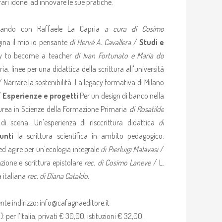
ari idonei ad innovare le sue pratiche.
sando con Raffaele La Capria
a cura di Cosimo
gina il mio io pensante
di Hervé A. Cavallera
/
Studi e
ty to become a teacher
di Ivan Fortunato e Maria do
ia. linee per una didattica della scrittura all'università
 Narrare la sostenibilità. La legacy formativa di Milano
/
Esperienze e progetti
Per un design di banco nella
aurea in Scienze della Formazione Primaria
di Rosatilde
 scena. Un'esperienza di risccrittura didattica
di
punti
la scrittura scientifica in ambito pedagogico.
d agire per un'ecologia integrale
di Pierluigi Malavasi
/
zione e scrittura epistolare
rec. di Cosimo Laneve
/ L.
ua italiana
rec. di Diana Cataldo.
nte indirizzo: info@cafagnaeditore.it
r l’Italia, privati € 30,00, istituzioni € 32,00.