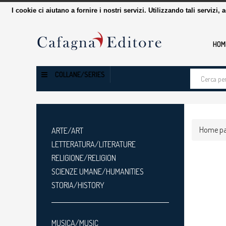
I cookie ci aiutano a fornire i nostri servizi. Utilizzando tali servizi, 
HOM
Cerca
COLLANE/SERIES
tra
i
prodotti
Home p
ARTE/ART
LETTERATURA/LITERATURE
RELIGIONE/RELIGION
SCIENZE UMANE/HUMANITIES
STORIA/HISTORY
MUSICA/MUSIC