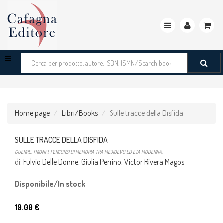
Toggle
navigation
Cerca
tra
i
prodotti
Home page
Libri/Books
Sulle tracce della Disfida
SULLE TRACCE DELLA DISFIDA
GUERRE, TRIONFI, PERCORSI DI MEMORIA TRA MEDIOEVO ED ETÀ MODERNA.
di:
Fulvio Delle Donne
,
Giulia Perrino
,
Victor Rivera Magos
Disponibile/In stock
19.00 €