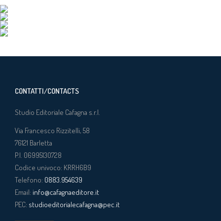
CONTATTI/CONTACTS
Studio Editoriale Cafagna s.r.l.
Via Francesco Rizzitelli, 58
76121
Barletta
P.I. 06995130728
Codice univoco: KRRH6B9
Telefono:
0883.954639
Email:
info@cafagnaeditore.it
PEC:
studioeditorialecafagna@pec.it