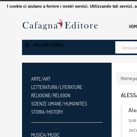
I cookie ci aiutano a fornire i nostri servizi. Utilizzando tali servizi, 
HOM
Cerca
COLLANE/SERIES
tra
i
prodotti
Home p
ARTE/ART
LETTERATURA/LITERATURE
ALESS
RELIGIONE/RELIGION
SCIENZE UMANE/HUMANITIES
Ale
STORIA/HISTORY
sue 
sec
MUSICA/MUSIC