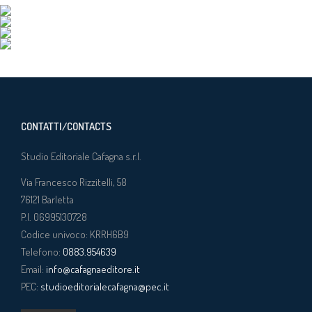
CONTATTI/CONTACTS
Studio Editoriale Cafagna s.r.l.
Via Francesco Rizzitelli, 58
76121
Barletta
P.I. 06995130728
Codice univoco: KRRH6B9
Telefono:
0883.954639
Email:
info@cafagnaeditore.it
PEC:
studioeditorialecafagna@pec.it