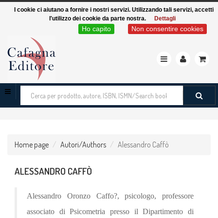
I cookie ci aiutano a fornire i nostri servizi. Utilizzando tali servizi, accetti
l'utilizzo dei cookie da parte nostra.
Dettagli
Ho capito
Non consentire cookies
Toggle
navigation
Cerca
tra
i
prodotti
Home page
Autori/Authors
Alessandro Caffò
ALESSANDRO CAFFÒ
A
lessandro
O
ronzo C
affo?
, psicologo, professore
associato di Psicometria presso il Dipartimento di