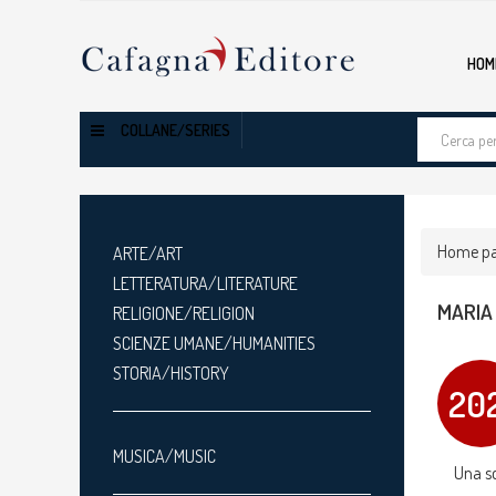
HOM
Cerca
COLLANE/SERIES
tra
i
prodotti
Home p
ARTE/ART
LETTERATURA/LITERATURE
MARIA
RELIGIONE/RELIGION
SCIENZE UMANE/HUMANITIES
STORIA/HISTORY
20
MUSICA/MUSIC
Una sc