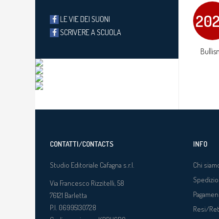
20
LE VIE DEI SUONI
SCRIVERE A SCUOLA
Bullis
CONTATTI/CONTACTS
INFO
Studio Editoriale Cafagna s.r.l.
Chi siam
Spedizio
Via Francesco Rizzitelli, 58
Pagamen
76121
Barletta
P.I. 06995130728
Resi/Re