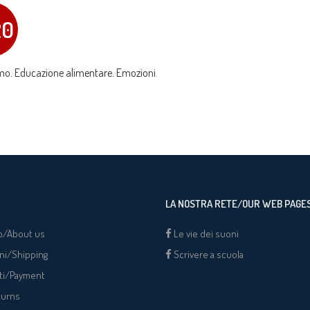
20
mo. Educazione alimentare. Emozioni.
LA NOSTRA RETE/OUR WEB PAGE
o/About us
Le vie dei suoni
ni/Shipping
Scrivere a scuola
ti/Payment
turns