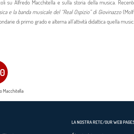
icoli su Alfredo Macchitella e sulla storia della musica. Rec
ica e la banda musicale del “Real Ospizio” di Giovinazzo
(Molf
ndarie di primo grado e alterna all’attività didattica quella music
10
o Macchitella
LA NOSTRA RETE/OUR WEB PAGE