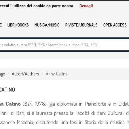
accetti l'utilizzo dei cookie da parte nostra.
Dettagli
E
LIBRI/BOOKS
MUSICA/MUSIC
RIVISTE/JOURNALS
OPEN ACCESS
age
Autori/Authors
Anna Catino
CATINO
na Catino
(Bari, 1978), già diplomata in Pianoforte e in Dida
inni” di Bari, si è laureata presso la Facoltà di Beni Culturali d
ssandro Macchia, discutendo una tesi in Storia della musica