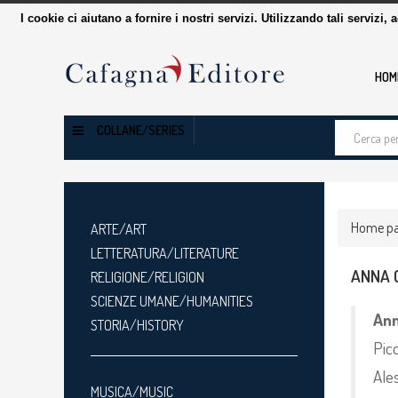
I cookie ci aiutano a fornire i nostri servizi. Utilizzando tali servizi, 
HOM
Cerca
COLLANE/SERIES
tra
i
prodotti
Home p
ARTE/ART
LETTERATURA/LITERATURE
ANNA 
RELIGIONE/RELIGION
SCIENZE UMANE/HUMANITIES
An
STORIA/HISTORY
Picc
Ale
MUSICA/MUSIC